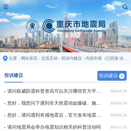
位置：
网站首页
-
交流互动
-
投诉与建议
-
内容列表
（已回复/全部：48/48)
投诉建议
投诉建议
请问权威防震科普资讯可以关注哪些官方平台？
2026-05-19
您好，我想问下遇到非天然震动如爆破、施工等情况，如何与真实地震进行有效区分判断
2026-02-24
您好，请问遇到有感地震后，官方发布地震信息通常需要多长时间
2026-02-24
请问地震局会举办地震知识相关的科普活动吗
2025-11-25