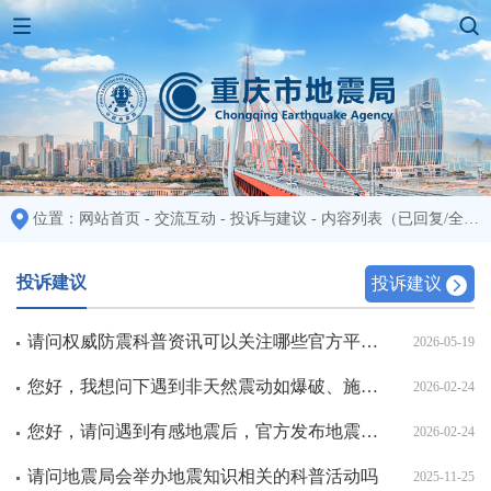
位置：
网站首页
-
交流互动
-
投诉与建议
-
内容列表
（已回复/全部：48/48)
投诉建议
投诉建议
请问权威防震科普资讯可以关注哪些官方平台？
2026-05-19
您好，我想问下遇到非天然震动如爆破、施工等情况，如何与真实地震进行有效区分判断
2026-02-24
您好，请问遇到有感地震后，官方发布地震信息通常需要多长时间
2026-02-24
请问地震局会举办地震知识相关的科普活动吗
2025-11-25