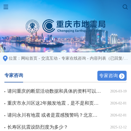
位置：
网站首页
-
交流互动
-
专家在线咨询
-
内容列表
（已回复/全部：372/372）
专家咨询
专家咨询
请问重庆的断层活动数据和具体的资料可以在哪里找到？地理信息科学专业毕业论文急需。
2026-03-19
重庆市永川区这2年频发地震，是不是和页岩气过度开采有关，回填压力有没有做好？自从附近陆续开采页岩气后
2026-02-01
请问永川有地震 或者是震感预警吗？北京时间2026年2月1日17：00 我在家中感到地震 想问一
2026-02-01
长寿区抗震设防烈度为多少？
2025-12-12