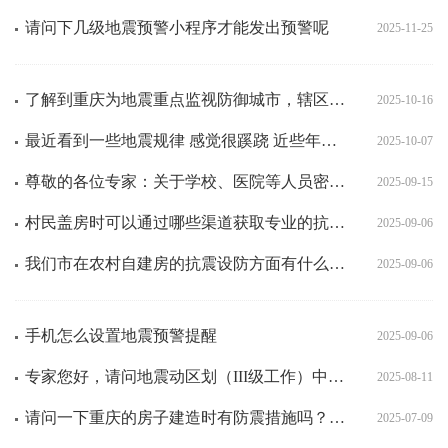
请问下几级地震预警小程序才能发出预警呢
2025-11-25
了解到重庆为地震重点监视防御城市，辖区内的学校、医院等8类建筑使用减隔震技术，减震阻尼器设计依据除了
2025-10-16
最近看到一些地震规律 感觉很蹊跷 近些年的地震 1汶川8级地震 发生时间2008年5月12日发
2025-10-07
尊敬的各位专家：关于学校、医院等人员密集场所建设工程抗震设防要求确定原则的通知（中震防发[2009]
2025-09-15
村民盖房时可以通过哪些渠道获取专业的抗震指导？
2025-09-06
我们市在农村自建房的抗震设防方面有什么具体要求？
2025-09-06
手机怎么设置地震预警提醒
2025-09-06
专家您好，请问地震动区划（III级工作）中的峰值速度，有几个问题想咨询下： 1、霍俊荣的论文《地震
2025-08-11
请问一下重庆的房子建造时有防震措施吗？能达到台湾和日本的标准吗？
2025-07-09