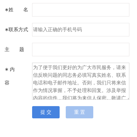
∗
姓 名
∗
联系方式
主 题
∗
内
容