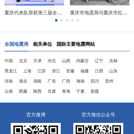
重庆代表队荣获第三届全国防震减灾科学实验展演汇演三等奖
重庆市地震局与重庆市红十字会联合开展支部主题党日活动
全国地震局
相关单位
国际主要地震网站
中国
北京
天津
河北
山西
内蒙古
辽宁
吉林
黑龙江
上海
江苏
浙江
安徽
福建
江西
山东
河南
湖北
湖南
广东
广西
海南
四川
贵州
云南
西藏
陕西
甘肃
青海
宁夏
新疆
官方微博
官方微信公众号