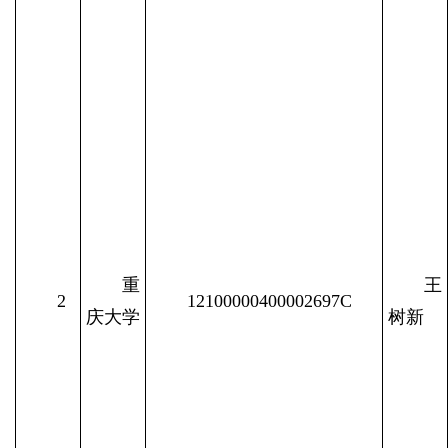
重
王
2
12100000400002697C
庆大学
树新