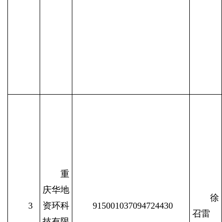
重
庆华地
徐
3
资环科
915001037094724430
召雷
技有限