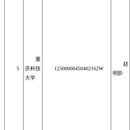
重
赵
5
庆科技
12500000450402162W
明阶
大学