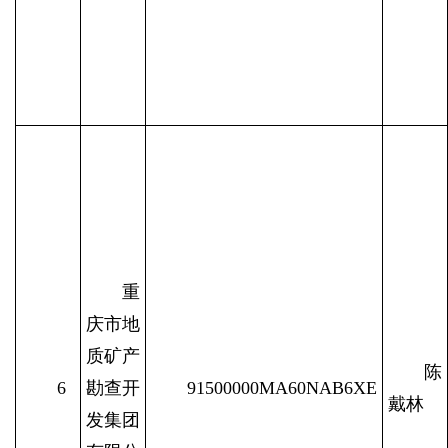
重
庆市地
质矿产
陈
6
勘查开
91500000MA60NAB6XE
戴林
发集团