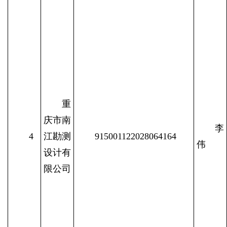
重
庆市南
李
4
江勘测
915001122028064164
伟
设计有
限公司