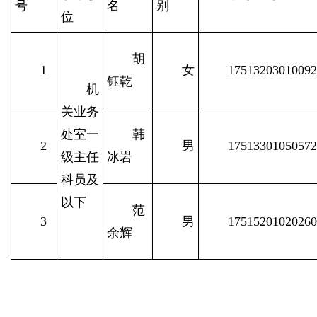
号
名
别
位
胡
1
女
17513203010092
钰乾
机
关业务
处室一
韩
2
男
17513301050572
级主任
冰岩
科员及
以下
范
3
男
17515201020260
余辉