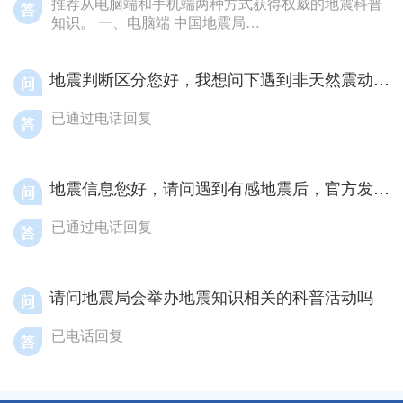
推荐从电脑端和手机端两种方式获得权威的地震科普
知识。 一、电脑端 中国地震局
（https://www.cea.gov.cn/cea/index/index.html）。该网
站上的地震频道栏目中有权威的地震科普知识，网页
地震判断区分您好，我想问下遇到非天然震动如爆破、施工等情况，如何与真实地震进行有效区分判断
下方的各省级地震局的链接，打开后基本都有权威的
地震科普知识栏目或网站链接。 欢迎关注重庆市地震
局官网（http://www.cqdzj.gov.cn/），官网上的地震频
已通过电话回复
道同样有权威的地震科普知识。 二、手机端 在微信上
搜索“震知道”、“重庆地震信息服务”，这些公众号都
有权威的地震科普知识。 同时欢迎用微信搜索“重庆
地震信息您好，请问遇到有感地震后，官方发布地震信息通常需要多长时间
地震预警”，下载地震预警APP。 此外，重庆市地震
局的官方微博“重庆防震减灾”也提供地震科普知识和
已通过电话回复
地震信息速报服务。
请问地震局会举办地震知识相关的科普活动吗
已电话回复