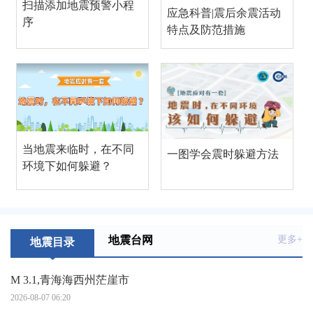
扫描添加地震预警小程
应急科普|震后余震活动
序
特点及防范措施
当地震来临时，在不同
一图学会震时躲避方法
环境下如何躲避？
地震台网
更多+
地震目录
M 3.1,青海海西州茫崖市
2026-08-07 06:20